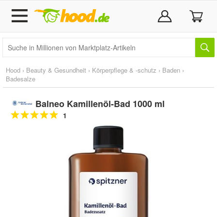
Hood
›
Beauty & Gesundheit
›
Körperpflege & -schutz
›
Baden
›
Badesalze
Balneo Kamillenöl-Bad 1000 ml
1