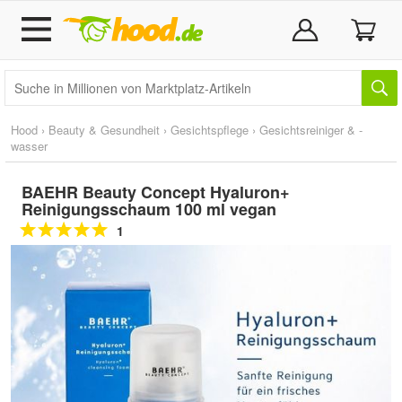
Hood
›
Beauty & Gesundheit
›
Gesichtspflege
›
Gesichtsreiniger & -
wasser
BAEHR Beauty Concept Hyaluron+
Reinigungsschaum 100 ml vegan
1