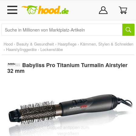
Hood
›
Beauty & Gesundheit
›
Haarpflege
›
Kämmen, Stylen & Schneiden
›
Haarstylinggeräte
›
Lockenstäbe
Babyliss Pro Titanium Turmalin Airstyler
32 mm
Doppelt antippen zum
vergrößern