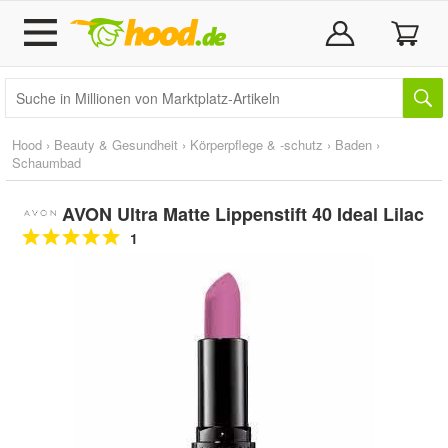
Hood
›
Beauty & Gesundheit
›
Körperpflege & -schutz
›
Baden
›
Schaumbad
AVON Ultra Matte Lippenstift 40 Ideal Lilac
1