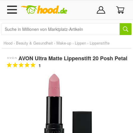
Hood
›
Beauty & Gesundheit
›
Make-up
›
Lippen
›
Lippenstifte
AVON Ultra Matte Lippenstift 20 Posh Petal
1