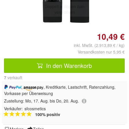
Doppelt antippen zum
vergrößern
10,49 €
inkl. MwSt. (2.913,89 € / kg)
Versandkosten nur 5,95 €
In den Warenkorb
7
 verkauft
,
, Kreditkarte, Lastschrift, Ratenzahlung,
Vorkasse per Überweisung
Zustellung:
Mo, 17. Aug. bis Do, 20. Aug.
Verkäufer:
sfcosmetics
100% positiv