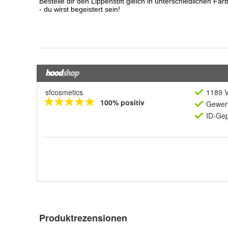
sfcosmetics
1189 V
100% positiv
Gewerb
ID-Gep
Produktrezensionen