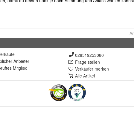
Ar
erkäufe
028519253080
lich
er Anbieter
Frage stellen
rüft
es Mitglied
Verkäufer merken
Alle Artikel
375