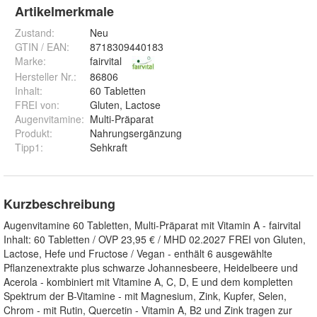
Artikelmerkmale
Zustand:
Neu
GTIN / EAN:
8718309440183
Marke:
fairvital
Hersteller Nr.:
86806
Inhalt
:
60 Tabletten
FREI von
:
Gluten, Lactose
Augenvitamine
:
Multi-Präparat
Produkt
:
Nahrungsergänzung
Tipp1
:
Sehkraft
Kurzbeschreibung
Augenvitamine 60 Tabletten, Multi-Präparat mit Vitamin A - fairvital
Inhalt: 60 Tabletten / OVP 23,95 € / MHD 02.2027 FREI von Gluten,
Lactose, Hefe und Fructose / Vegan - enthält 6 ausgewählte
Pflanzenextrakte plus schwarze Johannesbeere, Heidelbeere und
Acerola - kombiniert mit Vitamine A, C, D, E und dem kompletten
Spektrum der B-Vitamine - mit Magnesium, Zink, Kupfer, Selen,
Chrom - mit Rutin, Quercetin - Vitamin A, B2 und Zink tragen zur