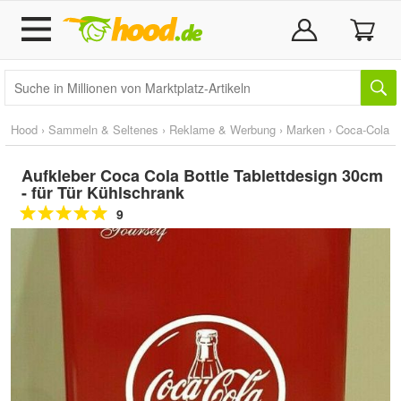
Hood
›
Sammeln & Seltenes
›
Reklame & Werbung
›
Marken
›
Coca-Cola
Aufkleber Coca Cola Bottle Tablettdesign 30cm
- für Tür Kühlschrank
9