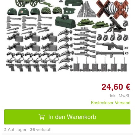
Doppelt antippen zum
vergrößern
24,60 €
inkl. MwSt.
Kostenloser Versand
In den Warenkorb
2
Auf Lager
36
 verkauft