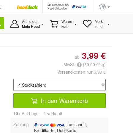
Mit Sicherheit bei
en
Hood einkaufen
Anmelden
Waren-
Merk-
Mein Hood
korb
zettel
3,99 €
ab
MwSt.
(39,90 €/kg)
Versandkosten nur 9,99 €
In den Warenkorb
10+
Auf Lager
1
 verkauft
Zahlung
, Lastschrift,
Kreditkarte, Debitkarte,