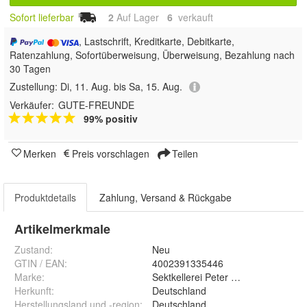
Sofort lieferbar
2
Auf Lager
6
 verkauft
, Lastschrift, Kreditkarte, Debitkarte,
Ratenzahlung, Sofortüberweisung, Überweisung, Bezahlung nach
30 Tagen
Zustellung:
Di, 11. Aug. bis Sa, 15. Aug.
Verkäufer:
GUTE-FREUNDE
99% positiv
Merken
Preis vorschlagen
Teilen
Produktdetails
Zahlung, Versand & Rückgabe
Artikelmerkmale
Zustand:
Neu
GTIN / EAN:
4002391335446
Marke:
Sektkellerei Peter Herres GmbH
Herkunft
:
Deutschland
Herstellungsland und -region
:
Deutschland