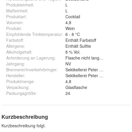
Produkteinheit
:
L
Maßeinheit
:
L
Produktart
:
Cocktail
Volumen
:
4,8
Produkt
:
Wein
Empfohlende Trinktemperatur
:
6 - 8 °C
Farbstoff
:
Enthält Farbstoff
Allergene
:
Enthält Sulfite
Alkoholgehalt
:
8 % Vol.
Anforderung an Lagerung
:
Flasche nicht lange Sonnenlicht au
Jahrgang
:
NV
Brennerei/Inverkehrbringer
:
Sektkellerei Peter Herres GmbH, Po
Hersteller
:
Sektkellerei Peter Herres GmbH
Produktmenge
:
4,8
Verpackung
:
Glasflasche
Packungsgröße
:
24
Kurzbeschreibung
Kurzbeschreibung folgt.