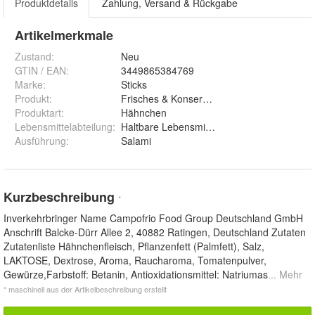
Produktdetails
Zahlung, Versand & Rückgabe
Artikelmerkmale
Zustand:
Neu
GTIN / EAN:
3449865384769
Marke:
Sticks
Produkt
:
Frisches & Konservenfleisch & -geflügel
Produktart
:
Hähnchen
Lebensmittelabteilung
:
Haltbare Lebensmittel
Ausführung
:
Salami
Kurzbeschreibung
*
Inverkehrbringer Name Campofrio Food Group Deutschland GmbH
Anschrift Balcke-Dürr Allee 2, 40882 Ratingen, Deutschland Zutaten
Zutatenliste Hähnchenfleisch, Pflanzenfett (Palmfett), Salz,
LAKTOSE, Dextrose, Aroma, Raucharoma, Tomatenpulver,
Gewürze,Farbstoff: Betanin, Antioxidationsmittel: Natriumas
... Mehr
* maschinell aus der Artikelbeschreibung erstellt