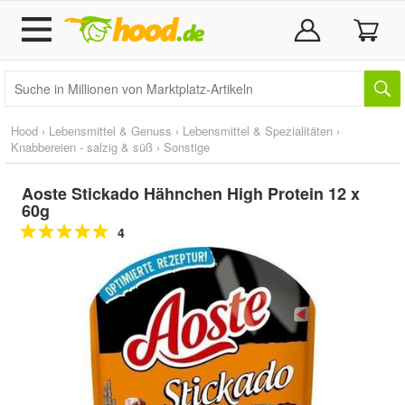
Hood
›
Lebensmittel & Genuss
›
Lebensmittel & Spezialitäten
›
Knabbereien - salzig & süß
›
Sonstige
Aoste Stickado Hähnchen High Protein 12 x
60g
4