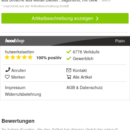
* maschinell aus der Artikelbeschreibung erstellt
Artikelbeschreibung anzeigen
Platin
hutwerkstaetten
6778 Verkäufe
100% positiv
Gewerblich
Anrufen
Kontakt
Merken
Alle Artikel
Impressum
AGB
&
Datenschutz
Widerrufsbelehrung
Bewertungen
So haben Kunden, die den Artikel bei diesem Verkäufer gekauft