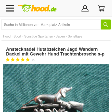
Hood
›
Sport
›
Sonstige Sportarten
›
Jagen
›
Sonstiges
Anstecknadel Hutabzeichen Jagd Wandern
Dackel mit Gewehr Hund Trachtenbrosche s-p
3