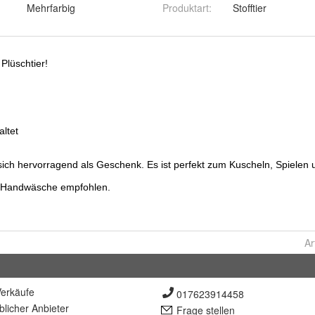
Mehrfarbig
Produktart
:
Stofftier
Ar
erkäufe
017623914458
lich
er Anbieter
Frage stellen