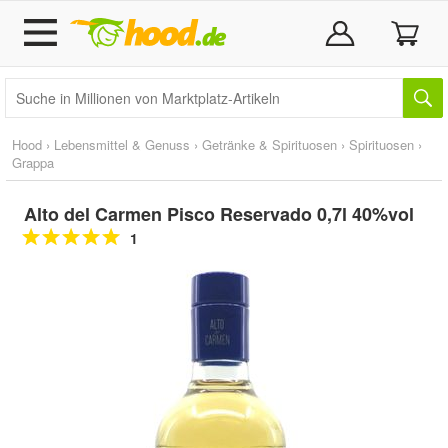
Hood
›
Lebensmittel & Genuss
›
Getränke & Spirituosen
›
Spirituosen
›
Grappa
Alto del Carmen Pisco Reservado 0,7l 40%vol
1