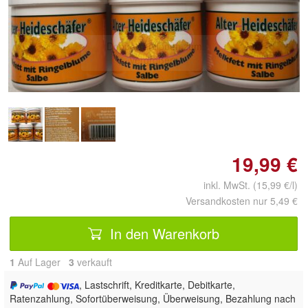
Doppelt antippen zum
vergrößern
19,99 €
inkl. MwSt. (15,99 €/l)
Versandkosten nur 5,49 €
In den Warenkorb
1
Auf Lager
3
 verkauft
, Lastschrift, Kreditkarte, Debitkarte,
Ratenzahlung, Sofortüberweisung, Überweisung, Bezahlung nach