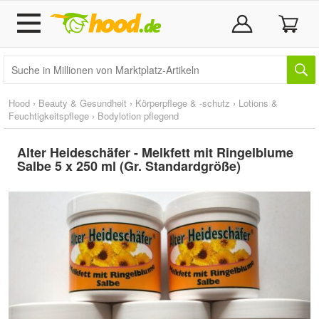
Hood
›
Beauty & Gesundheit
›
Körperpflege & -schutz
›
Lotions &
Feuchtigkeitspflege
›
Bodylotion pflegend
Alter Heideschäfer - Melkfett mit Ringelblume
Salbe 5 x 250 ml (Gr. Standardgröße)