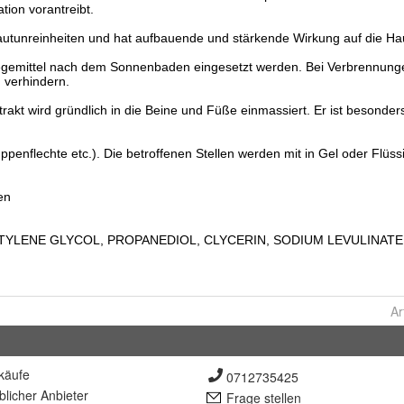
Ar
käufe
0712735425
lich
er Anbieter
Frage stellen