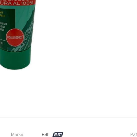
Marke:
ESI
PZ