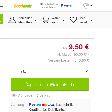
Mit Sicherheit bei
en
Hood einkaufen
Anmelden
Waren-
Merk-
Mein Hood
korb
zettel
9,50 €
ab
inkl. MwSt.
(95,00 €/l)
Versandkosten nur 3,60 €
In den Warenkorb
10+
Auf Lager
5
 verkauft
Zahlung
, Lastschrift,
Kreditkarte, Debitkarte,