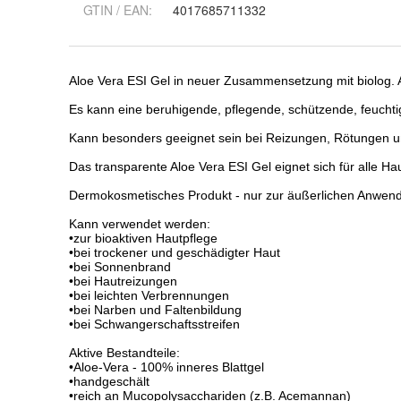
GTIN / EAN:
4017685711332