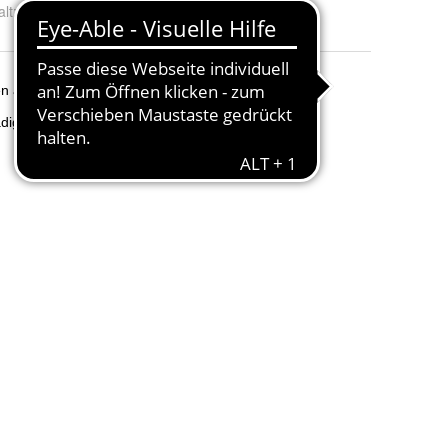
alt:
:
100 ml und 200 ml