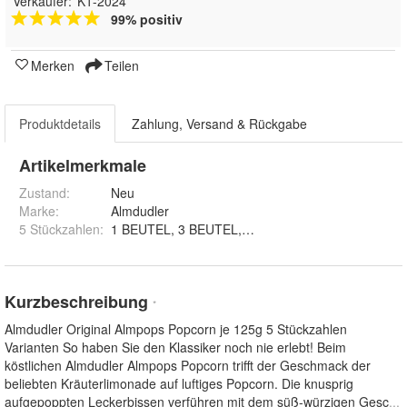
Verkäufer:
K1-2024
99% positiv
Merken
Teilen
Produktdetails
Zahlung, Versand & Rückgabe
Artikelmerkmale
Zustand:
Neu
Marke:
Almdudler
5 Stückzahlen
:
1 BE
Kurzbeschreibung
*
Almdudler Original Almpops Popcorn je 125g 5 Stückzahlen
Varianten So haben Sie den Klassiker noch nie erlebt! Beim
köstlichen Almdudler Almpops Popcorn trifft der Geschmack der
beliebten Kräuterlimonade auf luftiges Popcorn. Die knusprig
aufgepoppten Leckerbissen verführen mit dem süß-würzigen Gesc
...