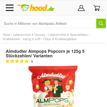
Hood
›
Lebensmittel & Genuss
›
Lebensmittel & Spezialitäten
›
Knabbereien - salzig & süß
›
Chips & Knabbergebäck
Almdudler Almpops Popcorn je 125g 5
Stückzahlen/ Varianten
1