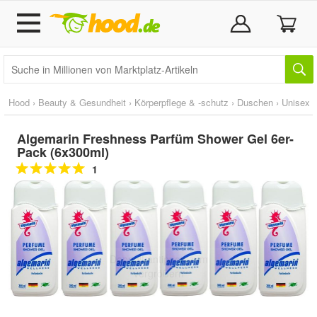
Hood
›
Beauty & Gesundheit
›
Körperpflege & -schutz
›
Duschen
›
Unisex
Algemarin Freshness Parfüm Shower Gel 6er-
Pack (6x300ml)
1
Doppelt antippen zum
vergrößern