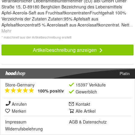
Verantwortlicher Lebensmittelunternehmer (EU) albi GmbH Ulmer
Straße 15, D-89180 Berghülen Bezeichnung des Lebensmittels
Apfel-Acerola-Saft aus FruchtsaftkonzentratenFruchtgehalt 100%
Verzeichnis der Zutaten Zutaten:95% Apfelsaft aus
Apfelsaftkonzentrat5 % Acerolasaft aus Acerolasaftkonzentrat. Nett
...
Mehr
* maschinell aus der Artikelbeschreibung erstellt
Artikelbeschreibung anzeigen
Platin
Store-Germany
15397 Verkäufe
100% positiv
Gewerblich
Anrufen
Kontakt
Merken
Alle Artikel
Impressum
AGB
&
Datenschutz
Widerrufsbelehrung