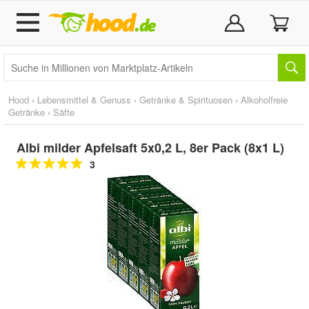
Hood
›
Lebensmittel & Genuss
›
Getränke & Spirituosen
›
Alkoholfreie
Getränke
›
Säfte
Albi milder Apfelsaft 5x0,2 L, 8er Pack (8x1 L)
3
Doppelt antippen zum
vergrößern