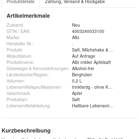
Produktdetails
Zahlung, Versand & Rückgabe
Artikelmerkmale
Zustand:
Neu
GTIN / EAN:
4003240033100
Marke:
Albi
Hersteller Nr.:
.
Produkt
:
Saft, Milchshake & Smoothie
Ablaufdatum
:
Auf Anfrage
Produktname
:
Albi milder Apfelsaft
Gütesiegel & Kennzeichnungen
:
Alkohol-frei
Länderküche/Region
:
Berghülen
Volumen
:
0,2 L
Lebensmittelspezifikationen
:
trinkfertig - ohne Kühlung haltbar
Geschmack
:
Apfel
Produktart
:
Saft
Lebensmittelabteilung
:
Haltbare Lebensmittel
Kurzbeschreibung
*