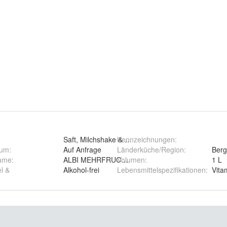
Saft, Milchshake & Smoothie
Kennzeichnungen
:
tum
:
Auf Anfrage
Länderküche/Region
:
Berg
ame
:
ALBI MEHRFRUCHTSAFT + VITAMIN D
Volumen
:
1 L
l &
Alkohol-frei
Lebensmittelspezifikationen
:
Vita