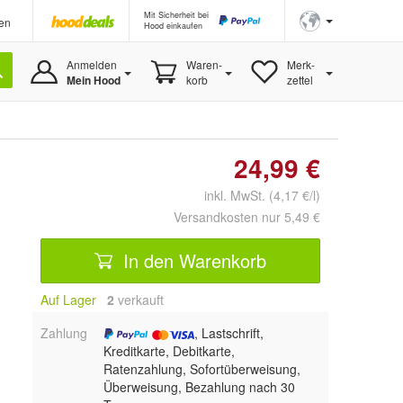
Mit Sicherheit bei
en
Hood einkaufen
Anmelden
Waren-
Merk-
Mein Hood
korb
zettel
24,99 €
inkl. MwSt. (4,17 €/l)
Versandkosten nur 5,49 €
In den Warenkorb
Auf Lager
2
 verkauft
Zahlung
, Lastschrift,
Kreditkarte, Debitkarte,
Ratenzahlung, Sofortüberweisung,
Überweisung, Bezahlung nach 30