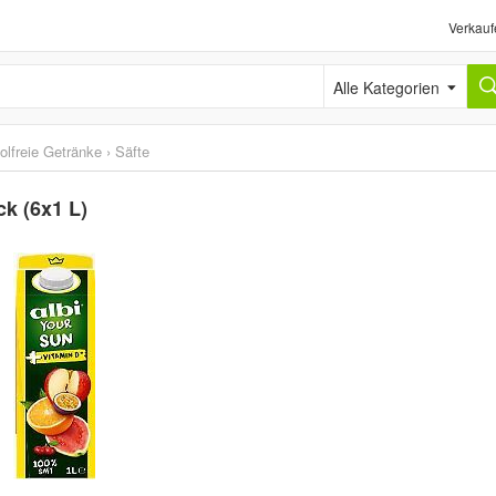
Verkauf
Alle Kategorien
olfreie Getränke
›
Säfte
ck (6x1 L)