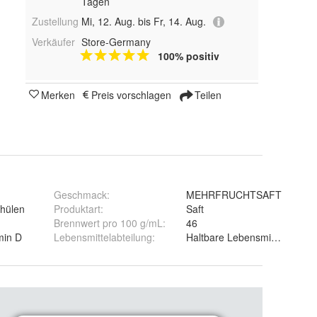
Tagen
Zustellung
Mi, 12. Aug. bis Fr, 14. Aug.
Verkäufer
Store-Germany
100% positiv
Merken
Preis vorschlagen
Teilen
Geschmack
:
MEHRFRUCHTSAFT
hülen
Produktart
:
Saft
Brennwert pro 100 g/mL
:
46
min D
Lebensmittelabteilung
:
Haltbare Lebensmittel