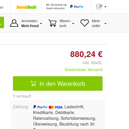
Mit Sicherheit bei
en
Hood einkaufen
Anmelden
Waren-
Merk-
Mein Hood
korb
zettel
880,24 €
inkl. MwSt.
Kostenloser Versand
In den Warenkorb
1
 verkauft
Zahlung
, Lastschrift,
Kreditkarte, Debitkarte,
Ratenzahlung, Sofortüberweisung,
Überweisung, Bezahlung nach 30