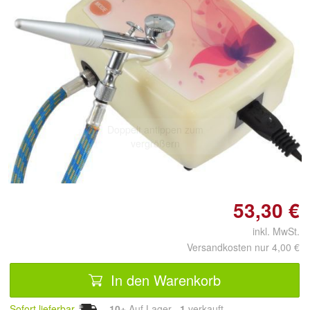
Doppelt antippen zum
vergrößern
53,30 €
inkl. MwSt.
Versandkosten nur 4,00 €
In den Warenkorb
Sofort lieferbar
10+
Auf Lager
1
 verkauft