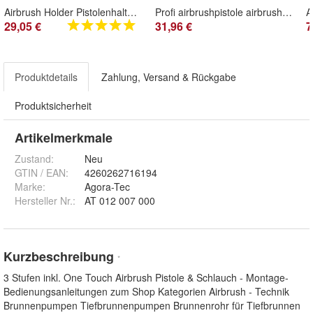
Airbrush Holder Pistolenhalter Pistolen Halter Ablage Ständer Halterung Zubehör
Profi airbrushpistole airbrush pistole Double Action Pistolen BD-208 red rot
29,05 €
31,96 €
7
Produktdetails
Zahlung, Versand & Rückgabe
Produktsicherheit
Artikelmerkmale
Zustand:
Neu
GTIN / EAN:
4260262716194
Marke:
Agora-Tec
Hersteller Nr.:
AT 012 007 000
Kurzbeschreibung
*
3 Stufen inkl. One Touch Airbrush Pistole & Schlauch - Montage-
Bedienungsanleitungen zum Shop Kategorien Airbrush - Technik
Brunnenpumpen Tiefbrunnenpumpen Brunnenrohr für Tiefbrunnen