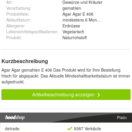
Art
:
Gewürze und Kräuter
Verarbeitung
:
gemahlen
Produktliste
:
Agar Agar E 406
Ablaufdatum
:
mindestens 6 Monate ab Auslieferun
Allergene
:
Erdnüsse
Lebensmittelspezifikationen
:
Vegetarisch
Produkt
:
Naturrohstoff
Kurzbeschreibung
Agar Agar gemahlen E 406 Das Produkt wird für Ihre Bestellung
frisch für abgepackt. Das Aktuelle Mindeshaltbarkeitsdatum ist immer
aufgedruckt.
Artikelbeschreibung anzeigen
Platin
detrade
9387 Verkäufe