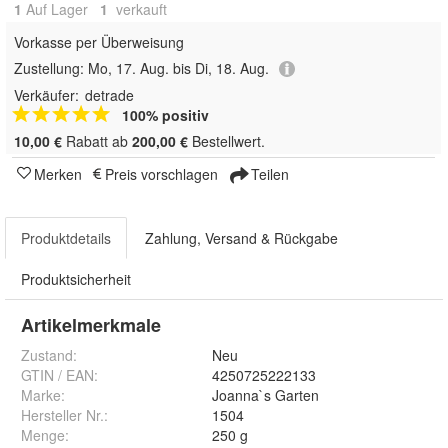
1
Auf Lager
1
 verkauft
Vorkasse per Überweisung
Zustellung:
Mo, 17. Aug. bis Di, 18. Aug.
Verkäufer:
detrade
100% positiv
10,00 €
Rabatt ab
200,00 €
Bestellwert.
Merken
Preis vorschlagen
Teilen
Produktdetails
Zahlung, Versand & Rückgabe
Produktsicherheit
Artikelmerkmale
Zustand:
Neu
GTIN / EAN:
4250725222133
Marke:
Joanna`s Garten
Hersteller Nr.:
1504
Menge
:
250 g