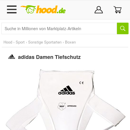
Hood
›
Sport
›
Sonstige Sportarten
›
Boxen
adidas Damen Tiefschutz