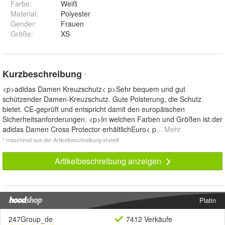
Farbe
:
Weiß
Material
:
Polyester
Gender
:
Frauen
Größe
:
XS
Kurzbeschreibung
*
<p>adidas Damen Kreuzschutz< p>Sehr bequem und gut
schützender Damen-Kreuzschutz. Gute Polsterung, die Schutz
bietet. CE-geprüft und entspricht damit den europäischen
Sicherheitsanforderungen. <p>In welchen Farben und Größen ist der
adidas Damen Cross Protector erhältlichEuro< p
... Mehr
* maschinell aus der Artikelbeschreibung erstellt
Artikelbeschreibung anzeigen
Platin
247Group_de
7412 Verkäufe