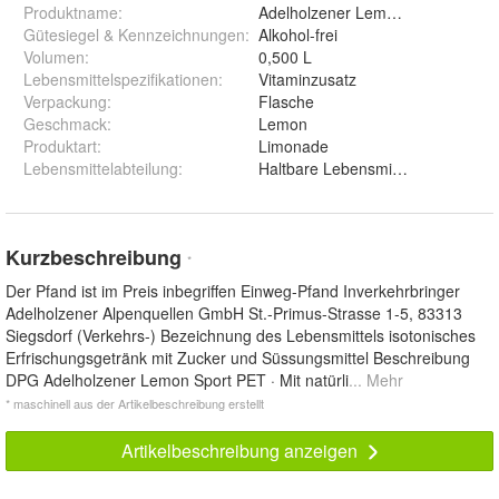
Produktname
:
Adelholzener Lemon Sport
Gütesiegel & Kennzeichnungen
:
Alkohol-frei
Volumen
:
0,500 L
Lebensmittelspezifikationen
:
Vitaminzusatz
Verpackung
:
Flasche
Geschmack
:
Lemon
Produktart
:
Limonade
Lebensmittelabteilung
:
Haltbare Lebensmittel
Kurzbeschreibung
*
Der Pfand ist im Preis inbegriffen Einweg-Pfand Inverkehrbringer
Adelholzener Alpenquellen GmbH St.-Primus-Strasse 1-5, 83313
Siegsdorf (Verkehrs-) Bezeichnung des Lebensmittels isotonisches
Erfrischungsgetränk mit Zucker und Süssungsmittel Beschreibung
DPG Adelholzener Lemon Sport PET · Mit natürli
... Mehr
* maschinell aus der Artikelbeschreibung erstellt
Artikelbeschreibung anzeigen