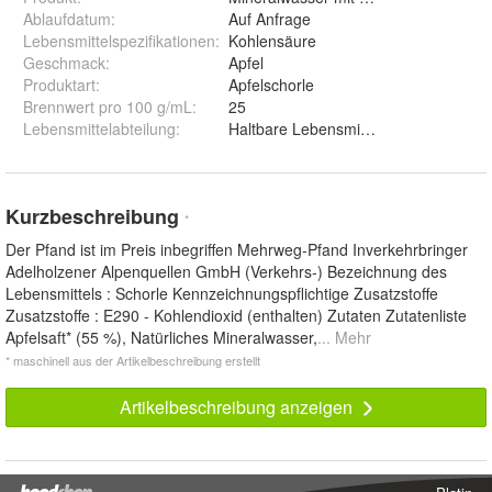
Ablaufdatum
:
Auf Anfrage
Lebensmittelspezifikationen
:
Kohlensäure
Geschmack
:
Apfel
Produktart
:
Apfelschorle
Brennwert pro 100 g/mL
:
25
Lebensmittelabteilung
:
Haltbare Lebensmittel
Kurzbeschreibung
*
Der Pfand ist im Preis inbegriffen Mehrweg-Pfand Inverkehrbringer
Adelholzener Alpenquellen GmbH (Verkehrs-) Bezeichnung des
Lebensmittels : Schorle Kennzeichnungspflichtige Zusatzstoffe
Zusatzstoffe : E290 - Kohlendioxid (enthalten) Zutaten Zutatenliste
Apfelsaft* (55 %), Natürliches Mineralwasser,
... Mehr
* maschinell aus der Artikelbeschreibung erstellt
Artikelbeschreibung anzeigen