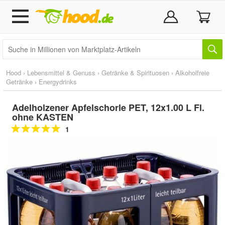
Hood
›
Lebensmittel & Genuss
›
Getränke & Spirituosen
›
Alkoholfreie
Getränke
›
Energydrinks
Adelholzener Apfelschorle PET, 12x1.00 L Fl.
ohne KASTEN
1