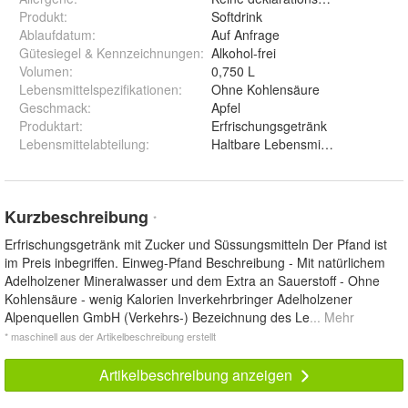
Produkt
:
Softdrink
Ablaufdatum
:
Auf Anfrage
Gütesiegel & Kennzeichnungen
:
Alkohol-frei
Volumen
:
0,750 L
Lebensmittelspezifikationen
:
Ohne Kohlensäure
Geschmack
:
Apfel
Produktart
:
Erfrischungsgetränk
Lebensmittelabteilung
:
Haltbare Lebensmittel
Kurzbeschreibung
*
Erfrischungsgetränk mit Zucker und Süssungsmitteln Der Pfand ist
im Preis inbegriffen. Einweg-Pfand Beschreibung - Mit natürlichem
Adelholzener Mineralwasser und dem Extra an Sauerstoff - Ohne
Kohlensäure - wenig Kalorien Inverkehrbringer Adelholzener
Alpenquellen GmbH (Verkehrs-) Bezeichnung des Le
... Mehr
* maschinell aus der Artikelbeschreibung erstellt
Artikelbeschreibung anzeigen