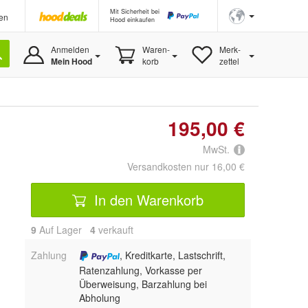
Mit Sicherheit bei
en
Hood einkaufen
Anmelden
Waren-
Merk-
Mein Hood
korb
zettel
195,00 €
MwSt.
Versandkosten nur 16,00 €
In den Warenkorb
9
Auf Lager
4
 verkauft
Zahlung
, Kreditkarte, Lastschrift,
Ratenzahlung, Vorkasse per
Überweisung, Barzahlung bei
Abholung