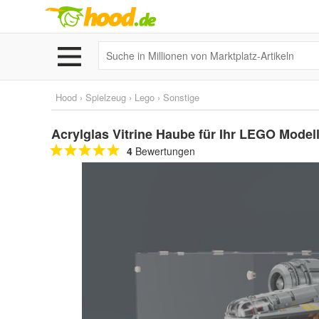
Hood
›
Spielzeug
›
Lego
›
Sonstige
Acrylglas Vitrine Haube für Ihr LEGO Model
4
Bewertungen