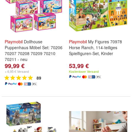
Playmobil
Dollhouse
Playmobil
My Figures 70978
Puppenhaus Möbel Set: 70206
Horse Ranch, 114-teiliges
70207 70208 70209 70210
Spielfiguren-Set, Kinder
70211 - neu
99,99 €
53,99 €
+ 6,95 € Versand
Kostenloser Versand
89