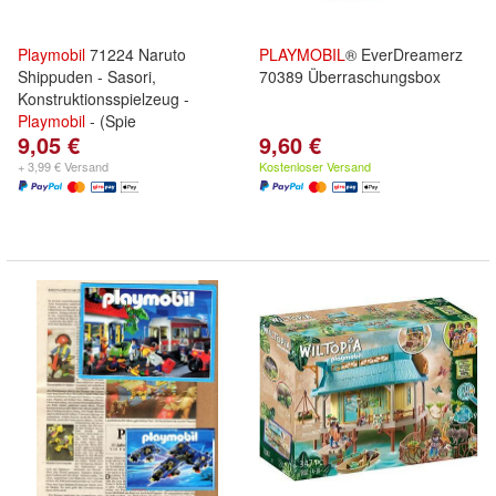
Playmobil
71224 Naruto
PLAYMOBIL
® EverDreamerz
Shippuden - Sasori,
70389 Überraschungsbox
Konstruktionsspielzeug -
Playmobil
- (Spie
9,05 €
9,60 €
+ 3,99 € Versand
Kostenloser Versand