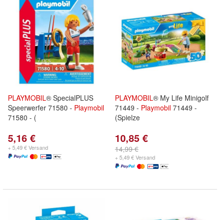
PLAYMOBIL
® SpecialPLUS
PLAYMOBIL
® My Life Minigolf
Speerwerfer 71580 -
Playmobil
71449 -
Playmobil
71449 -
71580 - (
(Spielze
5,16 €
10,85 €
+ 5,49 € Versand
14,99 €
+ 5,49 € Versand