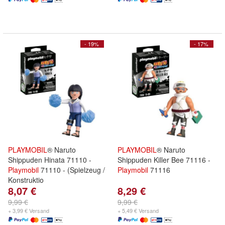
- 19%
- 17%
PLAYMOBIL
® Naruto
PLAYMOBIL
® Naruto
Shippuden Hinata 71110 -
Shippuden Killer Bee 71116 -
Playmobil
71110 - (Spielzeug /
Playmobil
71116
Konstruktio
8,07 €
8,29 €
9,99 €
9,99 €
+ 3,99 € Versand
+ 5,49 € Versand