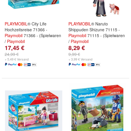
PLAYMOBIL
® City Life
PLAYMOBIL
® Naruto
Hochzeitsreise 71366 -
Shippuden Shizune 71115 -
Playmobil
71366 - (Spielwaren
Playmobil
71115 - (Spielwaren
/
Playmobil
/
Playmobil
17,45 €
8,29 €
24,99 €
9,99 €
+ 5,49 € Versand
+ 3,99 € Versand