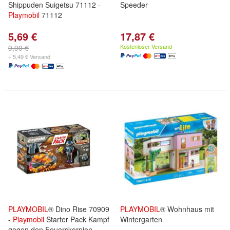
Shippuden Suigetsu 71112 -
Speeder
Playmobil
71112
5,69 €
17,87 €
Kostenloser Versand
9,99 €
+ 5,49 € Versand
PLAYMOBIL
® Dino Rise 70909
PLAYMOBIL
® Wohnhaus mit
-
Playmobil
Starter Pack Kampf
Wintergarten
gegen den Feuerskorpion