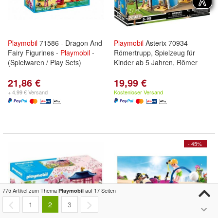
Playmobil
71586 - Dragon And
Playmobil
Asterix 70934
Fairy Figurines -
Playmobil
-
Römertrupp, Spielzeug für
(Spielwaren / Play Sets)
Kinder ab 5 Jahren, Römer
21,86 €
19,99 €
+ 4,99 € Versand
Kostenloser Versand
- 45%
775 Artikel zum Thema
auf 17 Seiten
Playmobil
1
2
3