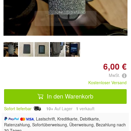
Doppelt antippen zum
vergrößern
6,00 €
MwSt.
Kostenloser Versand
In den Warenkorb
Sofort lieferbar
10+
Auf Lager
1
 verkauft
, Lastschrift, Kreditkarte, Debitkarte,
Ratenzahlung, Sofortüberweisung, Überweisung, Bezahlung nach
30 Tagen