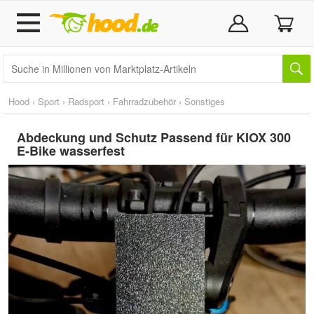
Hood
›
Sport
›
Radsport
›
Fahrradzubehör
›
Sonstiges
Abdeckung und Schutz Passend für KIOX 300
E-Bike wasserfest