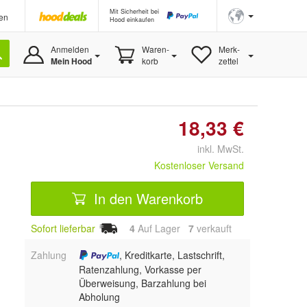
Mit Sicherheit bei
en
Hood einkaufen
Anmelden
Waren-
Merk-
Mein Hood
korb
zettel
18,33 €
inkl. MwSt.
Kostenloser Versand
In den Warenkorb
Sofort lieferbar
4
Auf Lager
7
 verkauft
Zahlung
, Kreditkarte, Lastschrift,
Ratenzahlung, Vorkasse per
Überweisung, Barzahlung bei
Abholung