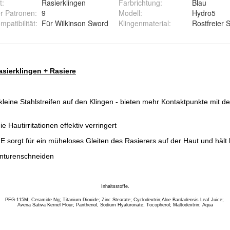
t
:
Rasierklingen
Farbrichtung
:
Blau
r Patronen
:
9
Modell
:
Hydro5
patibilität
:
Für Wilkinson Sword
Klingenmaterial
:
Rostfreier S