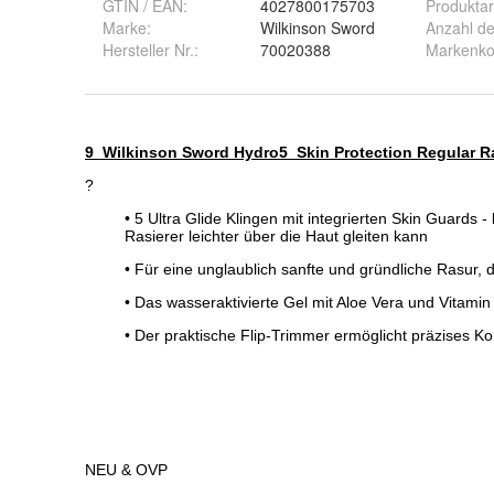
GTIN / EAN:
4027800175703
Produktar
Marke:
Wilkinson Sword
Anzahl de
Hersteller Nr.:
70020388
Markenkom