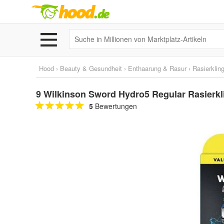
Hood
›
Beauty & Gesundheit
›
Enthaarung & Rasur
›
Rasierklin
9 Wilkinson Sword Hydro5 Regular Rasierk
5
Bewertungen