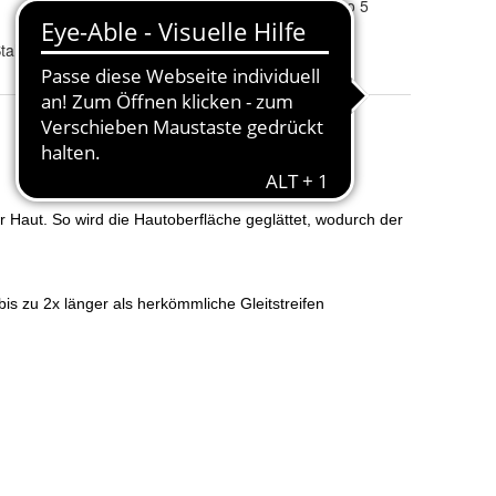
Model
:
Wilkinson Hydro 5
Anzahl der Klingen
:
9
tahl