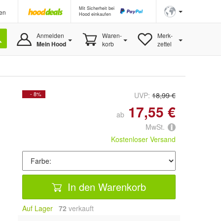
Mit Sicherheit bei
en
Hood einkaufen
Anmelden
Waren-
Merk-
Mein Hood
korb
zettel
- 8%
UVP:
18,99 €
17,55 €
ab
MwSt.
Kostenloser Versand
In den Warenkorb
Auf Lager
72
 verkauft