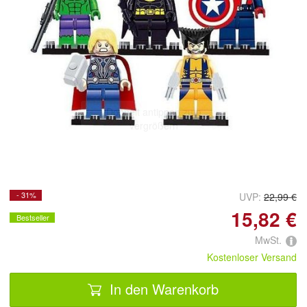
Doppelt antippen zum
vergrößern
- 31%
UVP:
22,99 €
15,82 €
Bestseller
MwSt.
Kostenloser Versand
In den Warenkorb