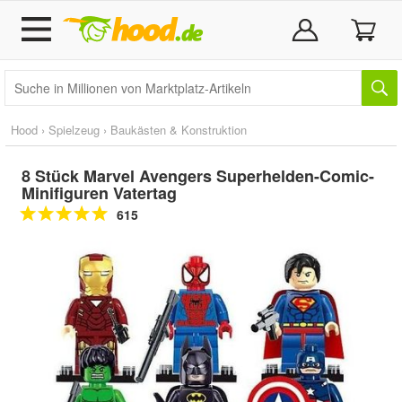
Hood
›
Spielzeug
›
Baukästen & Konstruktion
8 Stück Marvel Avengers Superhelden-Comic-
Minifiguren Vatertag
615