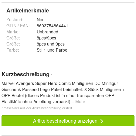
Artikelmerkmale
Zustand:
Neu
GTIN / EAN:
8603754864441
Marke:
Unbranded
Größe
:
8pcs/9pcs
Größe
:
8pcs und 9pcs
Farbe
:
Stil 1 und Farbe
Kurzbeschreibung
*
Marvel Avengers Super Hero Comic Minifiguren DC Minifigur
Geschenk Passend Lego Paket beinhaltet: 8 Stück Minifiguren +
OPP-Beutel (dieses Produkt ist in einer transparenten OPP-
Plastiktüte ohne Anleitung verpackt)
... Mehr
* maschinell aus der Artikelbeschreibung erstellt
Artikelbeschreibung anzeigen