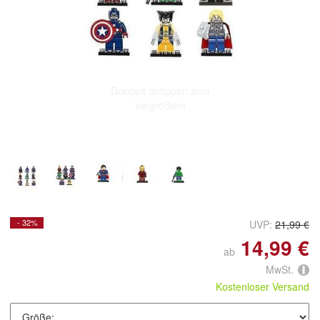
Doppelt antippen zum
vergrößern
- 32%
UVP:
21,99 €
14,99 €
ab
MwSt.
Kostenloser Versand