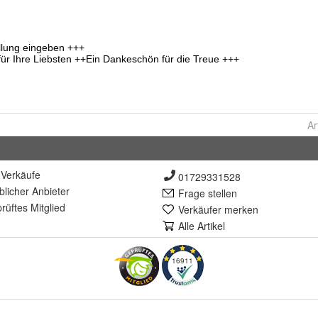
Ar
Verkäufe
01729331528
lich
er Anbieter
Frage stellen
rüft
es Mitglied
Verkäufer merken
Alle Artikel
16911