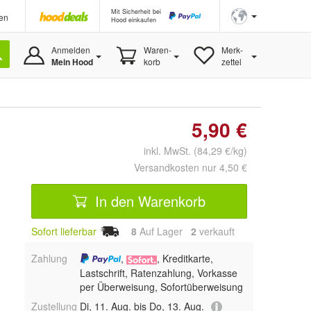
Mit Sicherheit bei
en
Hood einkaufen
Anmelden
Waren-
Merk-
Mein Hood
korb
zettel
5,90 €
inkl. MwSt. (84,29 €/kg)
Versandkosten nur 4,50 €
In den Warenkorb
Sofort lieferbar
8
Auf Lager
2
 verkauft
Zahlung
,
, Kreditkarte,
Lastschrift, Ratenzahlung, Vorkasse
per Überweisung, Sofortüberweisung
Zustellung
Di, 11. Aug. bis Do, 13. Aug.