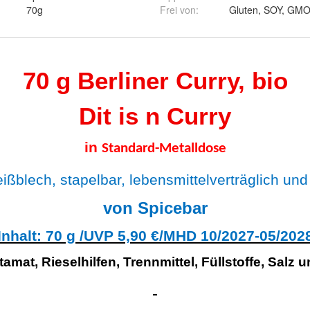
70g
Frei von
:
Gluten, SOY, GM