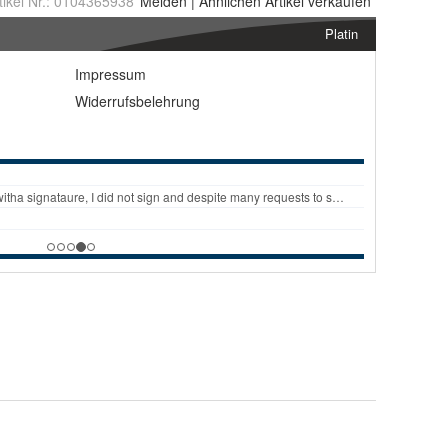
tikel Nr.:
0104365938
Melden
|
Ähnlichen
Artikel verkaufen
Platin
Impressum
Widerrufsbelehrung