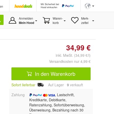
Mit Sicherheit bei
en
Hood einkaufen
Anmelden
Waren-
Merk-
Mein Hood
korb
zettel
34,99 €
inkl. MwSt. (34,99 €/l)
Versandkosten nur 4,99 €
In den Warenkorb
Sofort lieferbar
Auf Lager
9
 verkauft
Zahlung
, Lastschrift,
Kreditkarte, Debitkarte,
Ratenzahlung, Sofortüberweisung,
Überweisung, Bezahlung nach 30