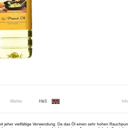
Marke:
H&S
Inh