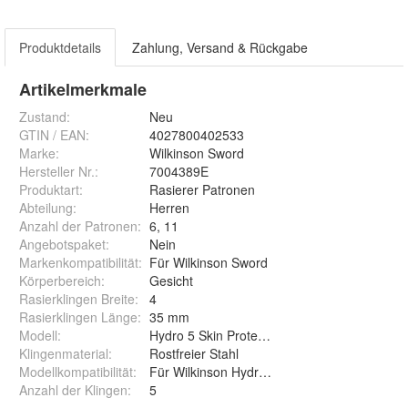
Produktdetails
Zahlung, Versand & Rückgabe
Artikelmerkmale
Zustand:
Neu
GTIN / EAN:
4027800402533
Marke:
Wilkinson Sword
Hersteller Nr.:
7004389E
Produktart
:
Rasierer Patronen
Abteilung
:
Herren
Anzahl der Patronen
:
6, 11
Angebotspaket
:
Nein
Markenkompatibilität
:
Für Wilkinson Sword
Körperbereich
:
Gesicht
Rasierklingen Breite
:
4
Rasierklingen Länge
:
35 mm
Modell
:
Hydro 5 Skin Protection Sensitive
Klingenmaterial
:
Rostfreier Stahl
Modellkompatibilität
:
Für Wilkinson Hydro 5
Anzahl der Klingen
:
5