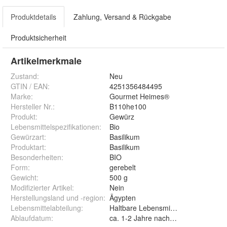
Produktdetails
Zahlung, Versand & Rückgabe
Produktsicherheit
Artikelmerkmale
Zustand:
Neu
GTIN / EAN:
4251356484495
Marke:
Gourmet Heimes®
Hersteller Nr.:
B110he100
Produkt
:
Gewürz
Lebensmittelspezifikationen
:
Bio
Gewürzart
:
Basilikum
Produktart
:
Basilikum
Besonderheiten
:
BIO
Form
:
gerebelt
Gewicht
:
500 g
Modifizierter Artikel
:
Nein
Herstellungsland und -region
:
Ägypten
Lebensmittelabteilung
:
Haltbare Lebensmittel
Ablaufdatum
:
ca. 1-2 Jahre nach Erhalt der Ware