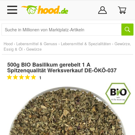
Hood
›
Lebensmittel & Genuss
›
Lebensmittel & Spezialitäten
›
Gewürze,
Essig & Öl
›
Gewürze
500g BIO Basilikum gerebelt 1 A
Spitzenqualität Werksverkauf DE-ÖKÖ-037
1