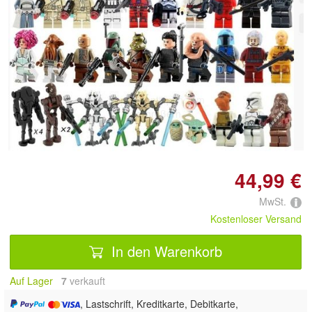
Doppelt antippen zum
vergrößern
44,99 €
MwSt.
Kostenloser Versand
In den Warenkorb
Auf Lager
7
 verkauft
, Lastschrift, Kreditkarte, Debitkarte,