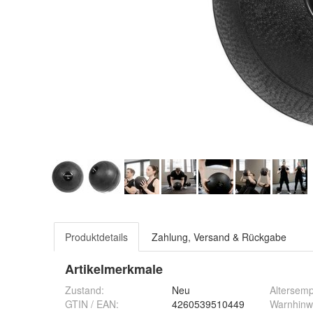
Produktdetails
Zahlung, Versand & Rückgabe
Artikelmerkmale
Zustand:
Neu
Altersem
GTIN / EAN:
4260539510449
Warnhinw