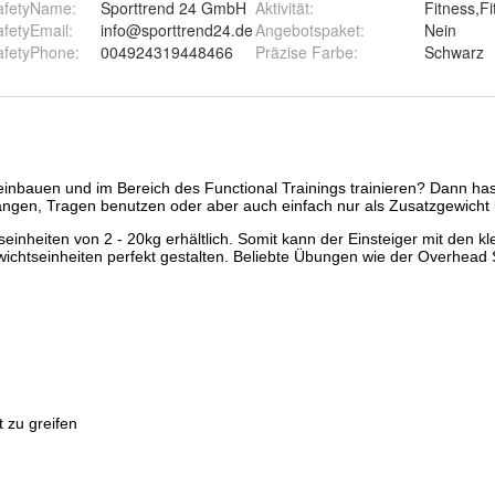
afetyName
:
Sporttrend 24 GmbH
Aktivität
:
Fitness,Fi
fetyEmail
:
info@sporttrend24.de
Angebotspaket
:
Nein
afetyPhone
:
004924319448466
Präzise Farbe
:
Schwarz