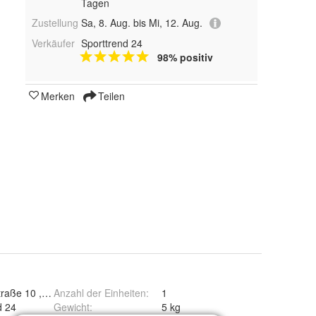
Tagen
Zustellung
Sa, 8. Aug. bis Mi, 12. Aug.
Verkäufer
Sporttrend 24
98% positiv
Merken
Teilen
traße 10 , 41812 Erkelenz
Anzahl der Einheiten
:
1
d 24
Gewicht
:
5 kg