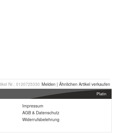
tikel Nr.:
0120725330
Melden
|
Ähnlichen
Artikel verkaufen
Platin
Impressum
AGB
&
Datenschutz
Widerrufsbelehrung