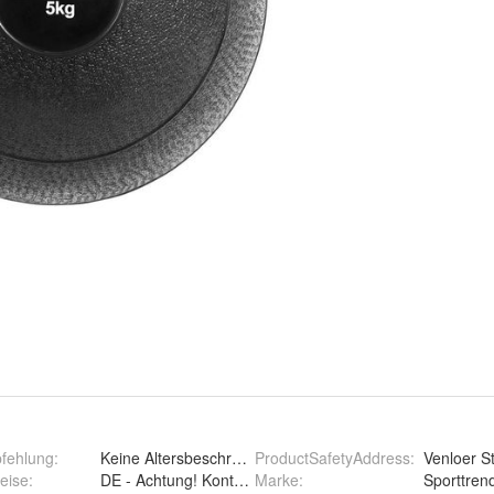
pfehlung
:
Keine Altersbeschränkung
ProductSafetyAddress
:
Venloer S
eise
:
Marke
:
Sporttren