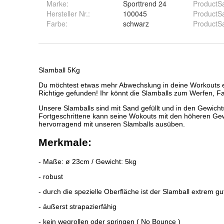
Marke:
Sporttrend 24
ProductS
Hersteller Nr.:
100045
ProductSa
Farbe
:
schwarz
ProductS