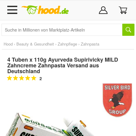
Hood
›
Beauty & Gesundheit
›
Zahnpflege
›
Zahnpasta
4 Tuben x 110g Ayurveda Supirivicky MILD
Zahncreme Zahnpasta Versand aus
Deutschland
2