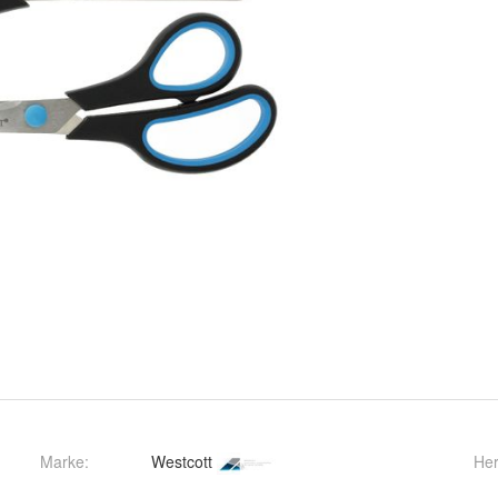
Marke:
Westcott
Her