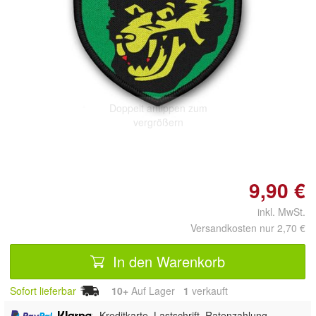
Doppelt antippen zum
vergrößern
9,90 €
inkl. MwSt.
Versandkosten nur 2,70 €
In den Warenkorb
Sofort lieferbar
10+
Auf Lager
1
 verkauft
,
, Kreditkarte, Lastschrift, Ratenzahlung,