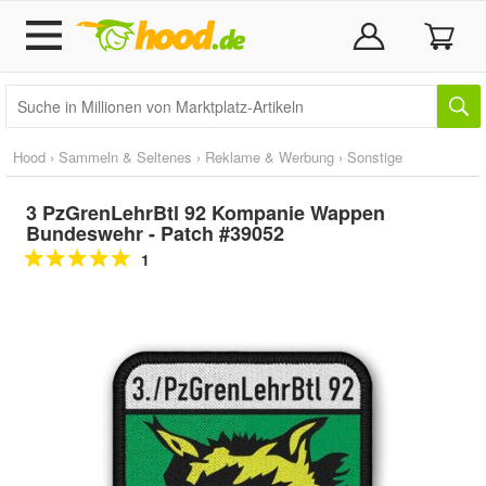
Hood
›
Sammeln & Seltenes
›
Reklame & Werbung
›
Sonstige
3 PzGrenLehrBtl 92 Kompanie Wappen
Bundeswehr - Patch #39052
1