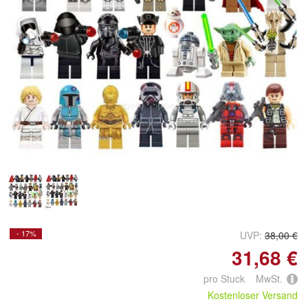
Doppelt antippen zum
vergrößern
- 17%
UVP:
38,00 €
31,68 €
pro Stuck MwSt.
Kostenloser Versand