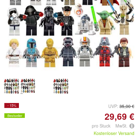
Doppelt antippen zum
vergrößern
- 15%
UVP:
35,00 €
29,69 €
Bestseller
pro Stuck MwSt.
Kostenloser Versand