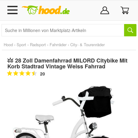
Hood
›
Sport
›
Radsport
›
Fahrräder
›
City- & Tourenräder
28 Zoll Damenfahrrad MILORD Citybike Mit
Korb Stadtrad Vintage Weiss Fahrrad
20