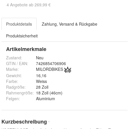
4 Angebote ab 269,99 €
Produktdetails
Zahlung, Versand & Rückgabe
Produktsicherheit
Artikelmerkmale
Zustand:
Neu
GTIN / EAN:
7426854706906
Marke:
MILORDBIKES
Gewicht
:
16,16
Farbe
:
Weiss
Radgröße
:
28 Zoll
Rahmengröße
:
18 Zoll (46cm)
Felgen
:
Aluminium
Kurzbeschreibung
*