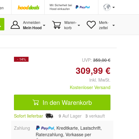
Mit Sicherheit bei
en
Hood einkaufen
Anmelden
Waren-
Merk-
Mein Hood
korb
zettel
- 14%
UVP:
359,00 €
309,99 €
inkl. MwSt.
Kostenloser Versand
In den Warenkorb
Sofort lieferbar
9
Auf Lager
3
 verkauft
Zahlung
, Kreditkarte, Lastschrift,
Ratenzahlung, Vorkasse per