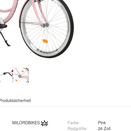
Produktsicherheit
MILORDBIKES
Farbe
:
Pink
Radgröße
:
26 Zoll