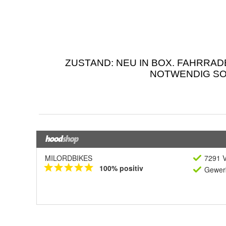
MILORDBIKES
7291 V
100% positiv
Gewerb