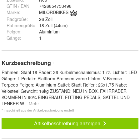
GTIN / EAN:
7426854753498
Marke:
MILORDBIKES
Radgröße
:
26 Zoll
Rahmengröße
:
18 Zoll (44cm)
Felgen
:
Aluminium
Gänge
:
1
Kurzbeschreibung
*
Rahmen: Stahl 18 Räder: 26 Kurbelmechanismus: 1-rz. Lichter: LED
Gänge: 1 Pedale: Plattform Bremsen vorne hinten: V-Bremse
Torpedo Felgen: Aluminium Sattel: Stadt Reifen: 26x1,75 Nabe:
Velosteel Gewicht: 16kg ZUSTAND: NEU IN BOX. FAHRRADER
KOMMEN IN 90% EINGEBAUT. FITTING PEDALS, SATTEL UND
LENKER W
... Mehr
* maschinell aus der Artikelbeschreibung erstellt
Artikelbeschreibung anzeigen