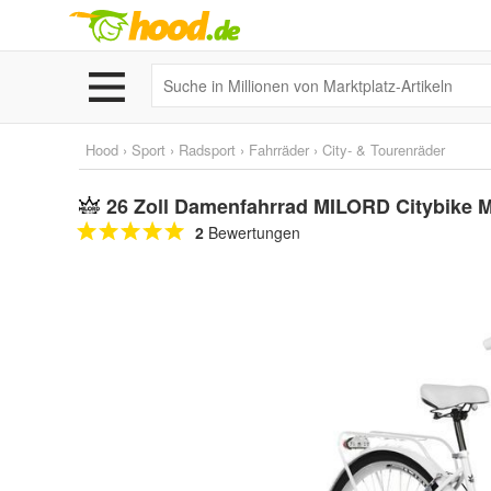
Hood
›
Sport
›
Radsport
›
Fahrräder
›
City- & Tourenräder
26 Zoll Damenfahrrad MILORD Citybike M
2
Bewertungen