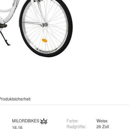
Produktsicherheit
MILORDBIKES
Farbe
:
Weiss
Radgröße
:
26 Zoll
16,16