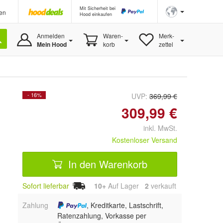
Mit Sicherheit bei
en
Hood einkaufen
Anmelden
Waren-
Merk-
Mein Hood
korb
zettel
- 16%
UVP:
369,99 €
309,99 €
inkl. MwSt.
Kostenloser Versand
In den Warenkorb
Sofort lieferbar
10+
Auf Lager
2
 verkauft
Zahlung
, Kreditkarte, Lastschrift,
Ratenzahlung, Vorkasse per