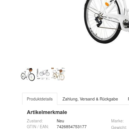
Produktdetails
Zahlung, Versand & Rückgabe
Artikelmerkmale
Zustand:
Neu
Marke:
GTIN / EAN:
7426854753177
Gewicht
: